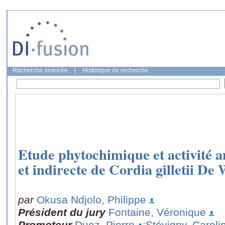
Recherche avancée
|
Historique de recherche
Etude phytochimique et activité a
et indirecte de Cordia gilletii De
par
Okusa Ndjolo, Philippe
Président du jury
Fontaine, Véronique
Promoteur
Duez, Pierre
;Stévigny, Caroli