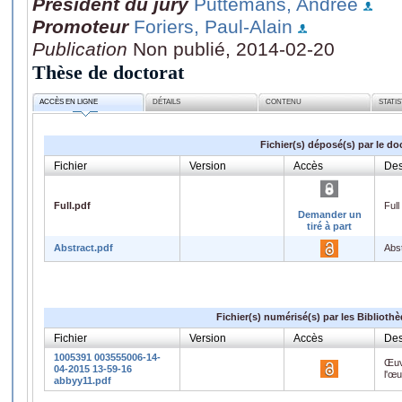
Président du jury
Puttemans, Andrée
Promoteur
Foriers, Paul-Alain
Publication
Non publié, 2014-02-20
Thèse de doctorat
ACCÈS EN LIGNE
DÉTAILS
CONTENU
STATI
Fichier(s) déposé(s) par le do
Fichier
Version
Accès
Des
Full.pdf
Full
Demander un
tiré à part
Abstract.pdf
Abs
Fichier(s) numérisé(s) par les Biblioth
Fichier
Version
Accès
Des
1005391 003555006-14-
Œuv
04-2015 13-59-16
l'œ
abbyy11.pdf