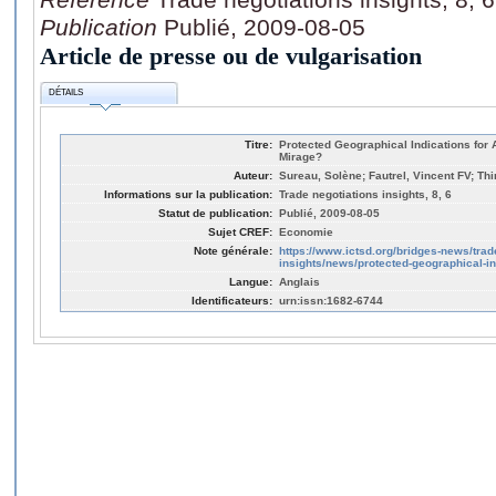
Publication
Publié, 2009-08-05
Article de presse ou de vulgarisation
DÉTAILS
Titre:
Protected Geographical Indications for 
Mirage?
Auteur:
Sureau, Solène; Fautrel, Vincent FV; Thi
Informations sur la publication:
Trade negotiations insights, 8, 6
Statut de publication:
Publié, 2009-08-05
Sujet CREF:
Economie
Note générale:
https://www.ictsd.org/bridges-news/trad
insights/news/protected-geographical-in
Langue:
Anglais
Identificateurs:
urn:issn:1682-6744