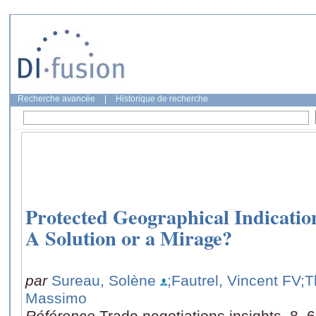
Recherche avancée
|
Historique de recherche
Protected Geographical Indicatio
A Solution or a Mirage?
par
Sureau, Solène
;Fautrel, Vincent FV
;T
Massimo
Référence
Trade negotiations insights, 8, 6