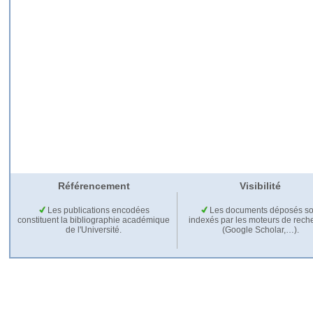
Référencement
Visibilité
Les publications encodées
Les documents déposés so
constituent la bibliographie académique
indexés par les moteurs de rech
de l'Université.
(Google Scholar,…).