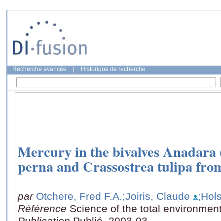
Recherche avancée
|
Historique de recherche
Mercury in the bivalves Anadara (S
perna and Crassostrea tulipa fr
par
Otchere, Fred F.A.
;Joiris, Claude
;Hol
Référence
Science of the total environmen
Publication
Publié, 2003-03