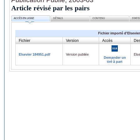
Article révisé par les pairs
ACCÈS EN LIGNE
DÉTAILS
CONTENU
STATI
Fichier importé d'Elsevier
Fichier
Version
Accès
Des
Elsevier 184951.pdf
Version publiée
Els
Demander un
tiré à part