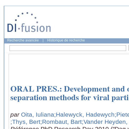
Recherche avancée
|
Historique de recherche
ORAL PRES.: Development and op
separation methods for viral parti
par
Oita, Iuliana
;Halewyck, Hadewych
;Piet
;Thys, Bert
;Rombaut, Bart
;Vander Heyden,
Référence
PhD Research Day 2010 ("Dag v