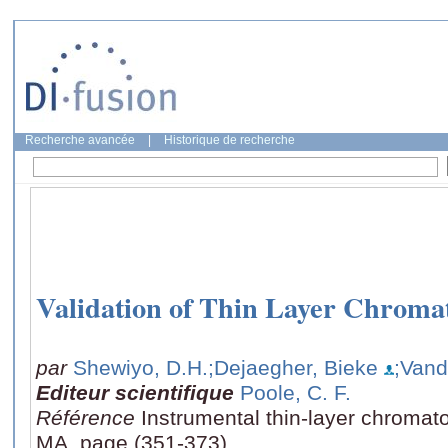
Recherche avancée
|
Historique de recherche
Validation of Thin Layer Chrom
par
Shewiyo, D.H.
;Dejaegher, Bieke
;Vand
Editeur scientifique
Poole, C. F.
Référence
Instrumental thin-layer chromat
MA, page (351-373)