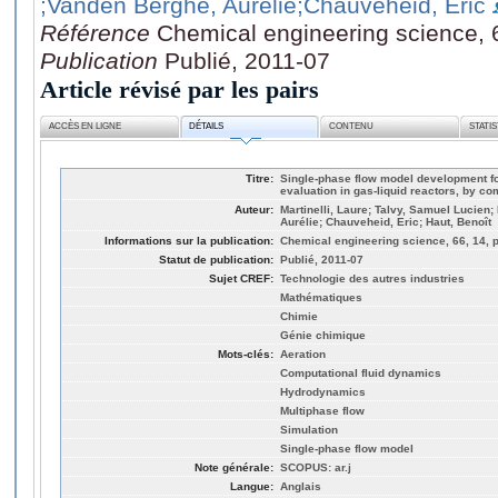
;Vanden Berghe, Aurélie
;Chauveheid, Eric
Référence
Chemical engineering science, 
Publication
Publié, 2011-07
Article révisé par les pairs
ACCÈS EN LIGNE
DÉTAILS
CONTENU
STATI
Titre:
Single-phase flow model development fo
evaluation in gas-liquid reactors, by co
Auteur:
Martinelli, Laure; Talvy, Samuel Lucien
Aurélie; Chauveheid, Eric; Haut, Benoît
Informations sur la publication:
Chemical engineering science, 66, 14, 
Statut de publication:
Publié, 2011-07
Sujet CREF:
Technologie des autres industries
Mathématiques
Chimie
Génie chimique
Mots-clés:
Aeration
Computational fluid dynamics
Hydrodynamics
Multiphase flow
Simulation
Single-phase flow model
Note générale:
SCOPUS: ar.j
Langue:
Anglais