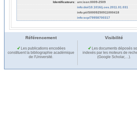
Identificateurs:
urn:issn:0009-2509
info:doi/10.1016/j.ces.2011.01.031
info:pii/S0009250911000418
info:scp/79958700317
Référencement
Visibilité
Les publications encodées
Les documents déposés so
constituent la bibliographie académique
indexés par les moteurs de rech
de l'Université.
(Google Scholar,…).