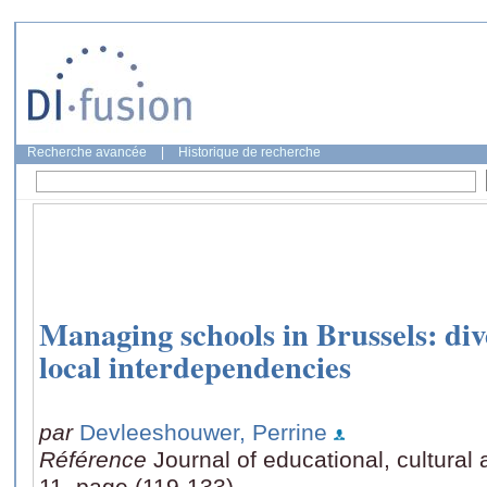
Recherche avancée
|
Historique de recherche
Managing schools in Brussels: dive
local interdependencies
par
Devleeshouwer, Perrine
Référence
Journal of educational, cultural
11, page (119-133)