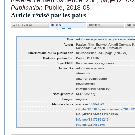
Publication
Publié, 2013-05
Article révisé par les pairs
ACCÈS EN LIGNE
DÉTAILS
CONTENU
STATI
Titre:
Adult neurogenesis in a giant otter shr
Auteur:
Patzke, Nina; Ihunwo, Amadi Ogonda; Ma
Consolate; Gilissen, Emmanuel
Informations sur la publication:
Neuroscience, 238, page (270-279)
Statut de publication:
Publié, 2013-05
Sujet CREF:
Neurosciences cognitives
Mots-clés:
Adult neurogenesis
Afrotheria
Anterior commissure
Doublecortin
Immunohistochemistry
Note générale:
SCOPUS: ar.j
Langue:
Anglais
Identificateurs:
urn:issn:0306-4522
info:doi/10.1016/j.neuroscience.2013.0
info:pii/S0306452213001590
info:scp/84875854242
info:pmid/23485806