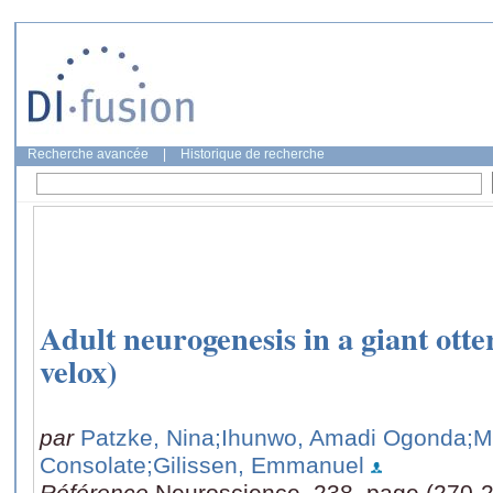
Recherche avancée
|
Historique de recherche
Adult neurogenesis in a giant ott
velox)
par
Patzke, Nina
;Ihunwo, Amadi Ogonda
;M
Consolate
;Gilissen, Emmanuel
Référence
Neuroscience, 238, page (270-