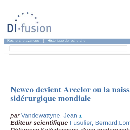
Recherche avancée
|
Historique de recherche
Newco devient Arcelor ou la naiss
sidérurgique mondiale
par
Vandewattyne, Jean
Editeur scientifique
Fusulier, Bernard
;Lom
Référence
Kaléidoscope d'une modernisation