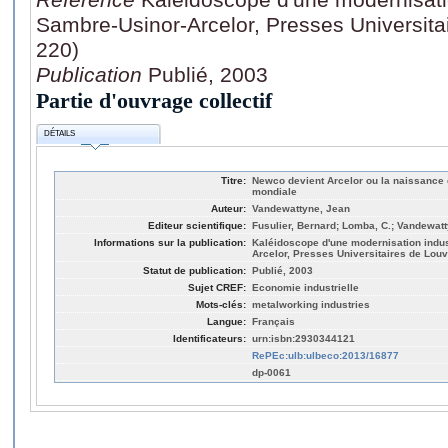
Sambre-Usinor-Arcelor, Presses Universita
220)
Publication
Publié, 2003
Partie d'ouvrage collectif
DÉTAILS
Titre:
Newco devient Arcelor ou la naissance 
mondiale
Auteur:
Vandewattyne, Jean
Editeur scientifique:
Fusulier, Bernard; Lomba, C.; Vandewat
Informations sur la publication:
Kaléidoscope d'une modernisation indust
Arcelor, Presses Universitaires de Louv
Statut de publication:
Publié, 2003
Sujet CREF:
Economie industrielle
Mots-clés:
metalworking industries
Langue:
Français
Identificateurs:
urn:isbn:2930344121
RePEc:ulb:ulbeco:2013/16877
dp-0061