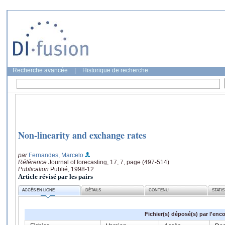
Recherche avancée
|
Historique de recherche
Non-linearity and exchange rates
par
Fernandes, Marcelo
Référence
Journal of forecasting, 17, 7, page (497-514)
Publication
Publié, 1998-12
Article révisé par les pairs
ACCÈS EN LIGNE
DÉTAILS
CONTENU
STATI
Fichier(s) déposé(s) par l'enc