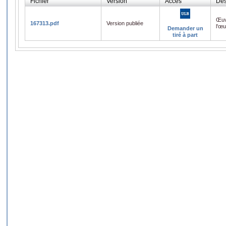
Fichier
Version
Accès
Des
Œuv
167313.pdf
Version publiée
l'œ
Demander un
tiré à part