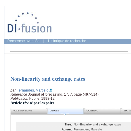
Recherche avancée
|
Historique de recherche
Non-linearity and exchange rates
par
Fernandes, Marcelo
Référence
Journal of forecasting, 17, 7, page (497-514)
Publication
Publié, 1998-12
Article révisé par les pairs
ACCÈS EN LIGNE
DÉTAILS
CONTENU
STATI
Titre:
Non-linearity and exchange rates
Auteur:
Fernandes, Marcelo