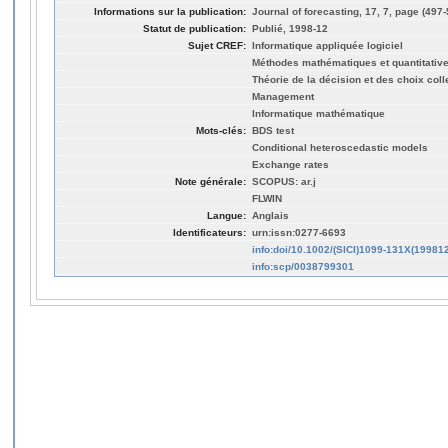
Informations sur la publication:
Journal of forecasting, 17, 7, page (497-
Statut de publication:
Publié, 1998-12
Sujet CREF:
Informatique appliquée logiciel
Méthodes mathématiques et quantitativ
Théorie de la décision et des choix coll
Management
Informatique mathématique
Mots-clés:
BDS test
Conditional heteroscedastic models
Exchange rates
Note générale:
SCOPUS: ar.j
FLWIN
Langue:
Anglais
Identificateurs:
urn:issn:0277-6693
info:doi/10.1002/(SICI)1099-131X(1998
info:scp/0038799301