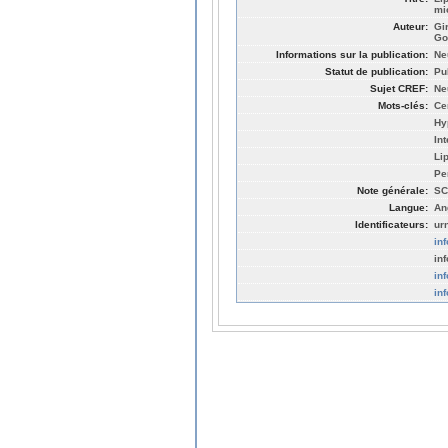
mi
Auteur:
Gi
Go
Informations sur la publication:
Ne
Statut de publication:
Pu
Sujet CREF:
Ne
Mots-clés:
Ce
Hy
In
Li
Pe
Note générale:
SC
Langue:
An
Identificateurs:
ur
in
in
in
in