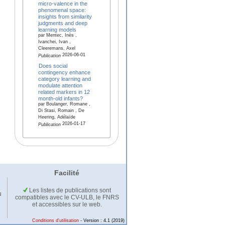
micro-valence in the
phenomenal space:
insights from similarity
judgments and deep
learning models
par Mentec, Inès ,
Ivanchei, Ivan ,
Cleeremans, Axel
2026-06-01
Publication
Does social
contingency enhance
category learning and
modulate attention
related markers in 12
month-old infants?
par Boulanger, Romane ,
Di Stasi, Romain , De
Heering, Adélaïde
2026-01-17
Publication
Facilité
Les listes de publications sont
u
compatibles avec le CV-ULB, le FNRS
et accessibles sur le web.
Conditions d'utilisation
- Version : 4.1 (2019)