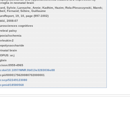
croglia in neonatal brain
rard, Sylvie; Larouche, Annie; Kadhim, Hazim; Rola-Pleszczynski, Marek;
beil, Fernand; Sébire, Guillaume
uroReport, 19, 10, page (997-1002)
blié, 2008-07
urosciences cognitives
rebral palsy
poxia/ischemia
terleukin-2
popolysaccharide
rinatal brain
OPUS: ar.j
glais
n:issn:0959-4965
fo:doi/10.1097/WNR.0b013e3283036e88
fo:pii/0000175620080702000001
fo:scp/52249123080
fo:pmid/18580568