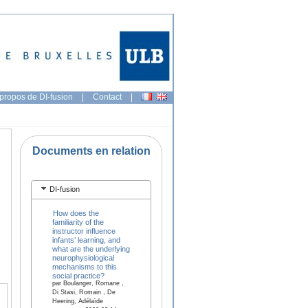
propos de DI-fusion
|
Contact
|
Documents en relation
DI-fusion
How does the
familiarity of the
instructor influence
infants’ learning, and
what are the underlying
neurophysiological
mechanisms to this
social practice?
par Boulanger, Romane ,
Di Stasi, Romain , De
Heering, Adélaïde