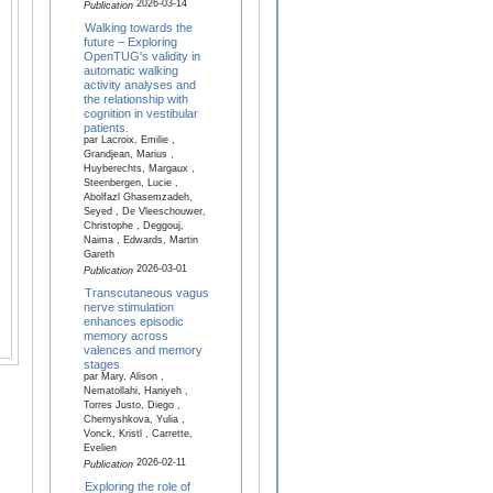
2026-03-14
Publication
Walking towards the
future – Exploring
OpenTUG's validity in
automatic walking
activity analyses and
the relationship with
cognition in vestibular
patients.
par Lacroix, Emilie ,
Grandjean, Marius ,
Huyberechts, Margaux ,
Steenbergen, Lucie ,
Abolfazl Ghasemzadeh,
Seyed , De Vleeschouwer,
Christophe , Deggouj,
Naima , Edwards, Martin
Gareth
2026-03-01
Publication
Transcutaneous vagus
nerve stimulation
enhances episodic
memory across
valences and memory
stages
par Mary, Alison ,
Nematollahi, Haniyeh ,
Torres Justo, Diego ,
Chernyshkova, Yulia ,
Vonck, Kristl , Carrette,
Evelien
2026-02-11
Publication
Exploring the role of