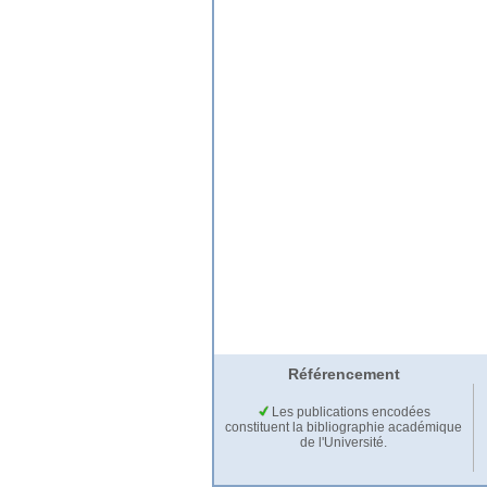
Référencement
Les publications encodées
constituent la bibliographie académique
de l'Université.