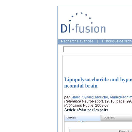
Recherche avancée
|
Historique de rec
Lipopolysaccharide and hypox
neonatal brain
par
Girard, Sylvie
;Larouche, Annie
;Kadhim
Référence
NeuroReport, 19, 10, page (99
Publication
Publié, 2008-07
Article révisé par les pairs
DÉTAILS
CONTENU
Titre:
Li