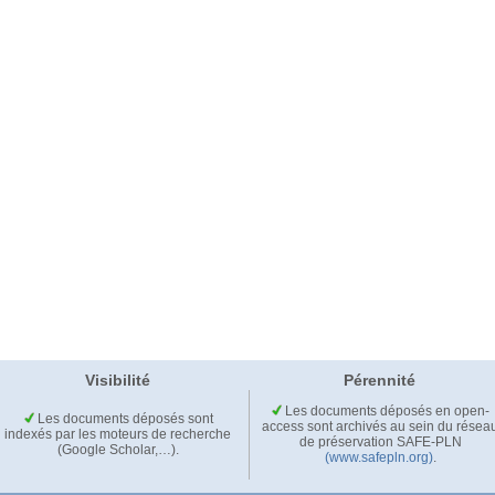
Visibilité
Pérennité
Les documents déposés en open-
Les documents déposés sont
access sont archivés au sein du résea
indexés par les moteurs de recherche
de préservation SAFE-PLN
(Google Scholar,…).
(www.safepln.org)
.