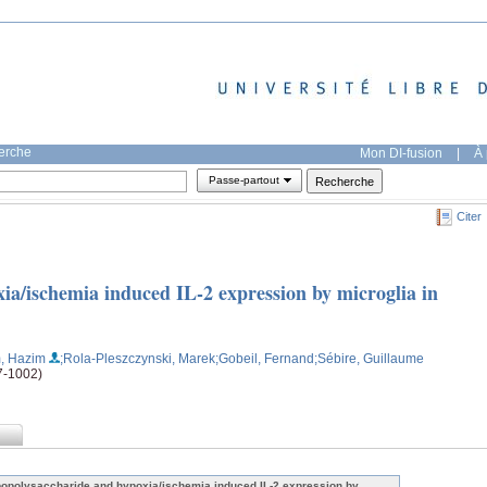
herche
Mon DI-fusion
|
À 
Passe-partout
Citer
ia/ischemia induced IL-2 expression by microglia in
, Hazim
;Rola-Pleszczynski, Marek
;Gobeil, Fernand
;Sébire, Guillaume
7-1002)
popolysaccharide and hypoxia/ischemia induced IL-2 expression by