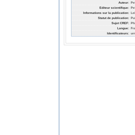
Auteur:
Pe
Editeur scientifique:
Pe
Informations sur la publication:
Lei
Statut de publication:
Pu
Sujet CREF:
Ph
Langue:
Fr
Identificateurs:
ur