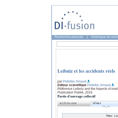
Recherche avancée
|
Historique de rec
Leibniz et les accidents réels
par
Pelletier, Arnaud
Editeur scientifique
Pelletier, Arnaud
Référence
Leibniz and the Aspects of realit
Publication
Publié, 2016
Partie d'ouvrage collectif
ACCÈS EN LIGNE
DÉTAILS
Titre:
Le