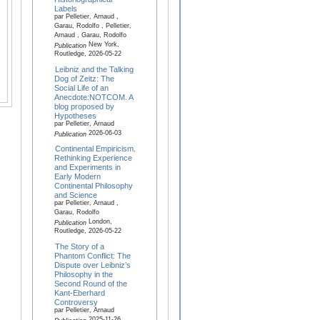
Labels
par Pelletier, Arnaud ,
Garau, Rodolfo , Pelletier,
Arnaud , Garau, Rodolfo
New York,
Publication
Routledge, 2026-05-22
Leibniz and the Talking
Dog of Zeitz: The
Social Life of an
Anecdote:NOTCOM. A
blog proposed by
Hypotheses
par Pelletier, Arnaud
2026-06-03
Publication
Continental Empiricism.
Rethinking Experience
and Experiments in
Early Modern
Continental Philosophy
and Science
par Pelletier, Arnaud ,
Garau, Rodolfo
London,
Publication
Routledge, 2026-05-22
The Story of a
Phantom Conflict: The
Dispute over Leibniz’s
Philosophy in the
Second Round of the
Kant-Eberhard
Controversy
par Pelletier, Arnaud