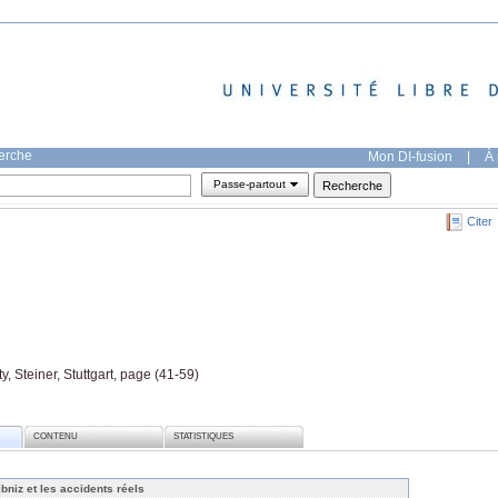
herche
Mon DI-fusion
|
À 
Passe-partout
Citer
y, Steiner, Stuttgart, page (41-59)
CONTENU
STATISTIQUES
ibniz et les accidents réels