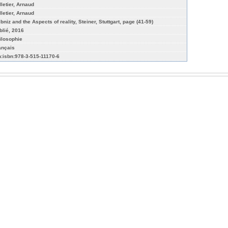
lletier, Arnaud
lletier, Arnaud
bniz and the Aspects of reality, Steiner, Stuttgart, page (41-59)
blié, 2016
ilosophie
ançais
n:isbn:978-3-515-11170-6