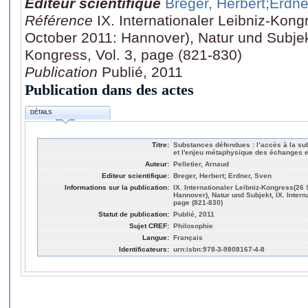
Editeur scientifique
Breger, Herbert
;Erdne
Référence
IX. Internationaler Leibniz-Kon
October 2011: Hannover), Natur und Subjekt,
Kongress, Vol. 3, page (821-830)
Publication
Publié, 2011
Publication dans des actes
DÉTAILS
Titre:
Substances défendues : l’accès à la su
et l'enjeu métaphysique des échanges e
Auteur:
Pelletier, Arnaud
Editeur scientifique:
Breger, Herbert; Erdner, Sven
Informations sur la publication:
IX. Internationaler Leibniz-Kongress(26
Hannover), Natur und Subjekt, IX. Intern
page (821-830)
Statut de publication:
Publié, 2011
Sujet CREF:
Philosophie
Langue:
Français
Identificateurs:
urn:isbn:978-3-9808167-4-8