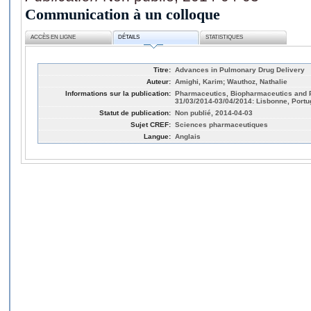
Communication à un colloque
ACCÈS EN LIGNE
DÉTAILS
STATISTIQUES
Titre:
Advances in Pulmonary Drug Delivery
Auteur:
Amighi, Karim; Wauthoz, Nathalie
Informations sur la publication:
Pharmaceutics, Biopharmaceutics and P
31/03/2014-03/04/2014: Lisbonne, Portu
Statut de publication:
Non publié, 2014-04-03
Sujet CREF:
Sciences pharmaceutiques
Langue:
Anglais