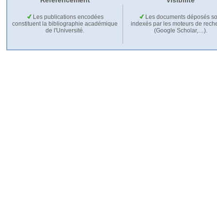
Référencement
Visibilité
Les publications encodées
Les documents déposés so
constituent la bibliographie académique
indexés par les moteurs de rech
de l'Université.
(Google Scholar,…).