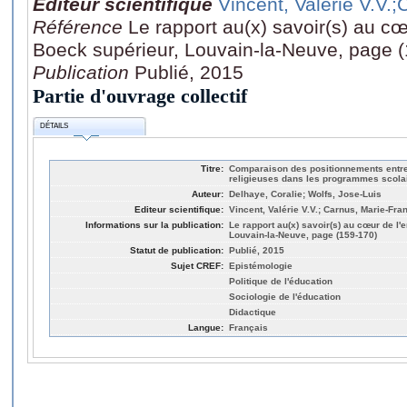
Editeur scientifique
Vincent, Valérie V.V.
;
Référence
Le rapport au(x) savoir(s) au c
Boeck supérieur, Louvain-la-Neuve, page 
Publication
Publié, 2015
Partie d'ouvrage collectif
DÉTAILS
Titre:
Comparaison des positionnements entre 
religieuses dans les programmes scolai
Auteur:
Delhaye, Coralie; Wolfs, Jose-Luis
Editeur scientifique:
Vincent, Valérie V.V.; Carnus, Marie-Fra
Informations sur la publication:
Le rapport au(x) savoir(s) au cœur de l
Louvain-la-Neuve, page (159-170)
Statut de publication:
Publié, 2015
Sujet CREF:
Epistémologie
Politique de l'éducation
Sociologie de l'éducation
Didactique
Langue:
Français