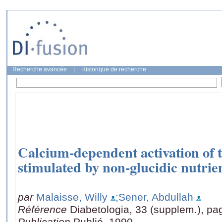
Recherche avancée
|
Historique de recherche
Calcium-dependent activation of th
stimulated by non-glucidic nutrie
par
Malaisse, Willy
;Sener, Abdullah
Référence
Diabetologia, 33 (supplem.), pa
Publication
Publié, 1990