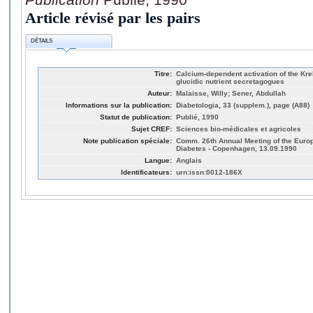
Article révisé par les pairs
DÉTAILS
Titre:
Calcium-dependent activation of the Kreb
glucidic nutrient secretagogues
Auteur:
Malaisse, Willy; Sener, Abdullah
Informations sur la publication:
Diabetologia, 33 (supplem.), page (A88)
Statut de publication:
Publié, 1990
Sujet CREF:
Sciences bio-médicales et agricoles
Note publication spéciale:
Comm. 26th Annual Meeting of the Europ
Diabetes - Copenhagen, 13.09.1990
Langue:
Anglais
Identificateurs:
urn:issn:0012-186X