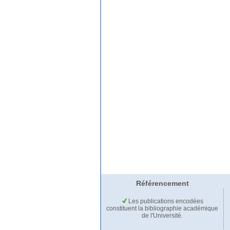
Référencement
Les publications encodées
constituent la bibliographie académique
de l'Université.