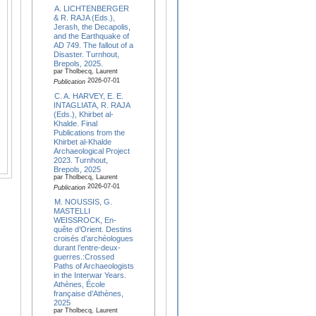
A. LICHTENBERGER
& R. RAJA (Eds.),
Jerash, the Decapolis,
and the Earthquake of
AD 749. The fallout of a
Disaster. Turnhout,
Brepols, 2025.
par Tholbecq, Laurent
2026-07-01
Publication
C. A. HARVEY, E. E.
INTAGLIATA, R. RAJA
(Eds.), Khirbet al-
Khalde. Final
Publications from the
Khirbet al-Khalde
Archaeological Project
2023. Turnhout,
Brepols, 2025
par Tholbecq, Laurent
2026-07-01
Publication
M. NOUSSIS, G.
MASTELLI
WEISSROCK, En-
quête d’Orient. Destins
croisés d’archéologues
durant l’entre-deux-
guerres.:Crossed
Paths of Archaeologists
in the Interwar Years.
Athènes, École
française d’Athènes,
2025
par Tholbecq, Laurent