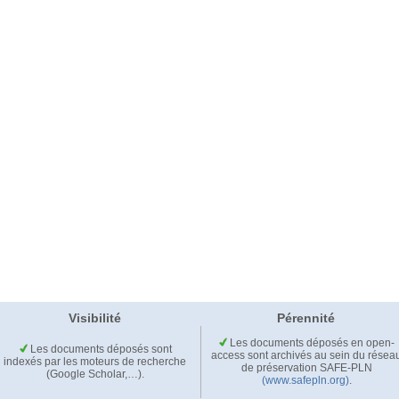
Visibilité
Pérennité
Les documents déposés en open-
Les documents déposés sont
access sont archivés au sein du résea
indexés par les moteurs de recherche
de préservation SAFE-PLN
(Google Scholar,…).
(www.safepln.org)
.