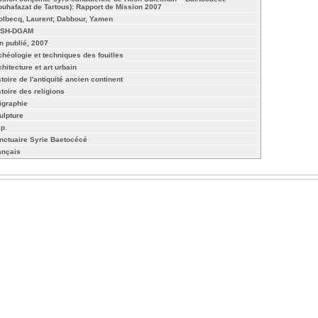
ouhafazat de Tartous): Rapport de Mission 2007
olbecq, Laurent; Dabbour, Yamen
SH-DGAM
n publié, 2007
chéologie et techniques des fouilles
chitecture et art urbain
stoire de l'antiquité ancien continent
stoire des religions
igraphie
ulpture
 p.
nctuaire Syrie Baetocécé
ançais