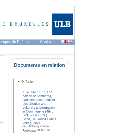
propos de DI-fusion
|
Contact
|
Documents en relation
DI-fusion
L. W. KRUIJER, The
palace of Samosata,
Objectscapes, ancient
globalization and
cultural transformation
in Commagene (4th c.
BCE – 1st c. CE).
Bonn, Dr. Rudolf Habelt
Verlag, 2024.
par Tholbecq, Laurent
2026-07-01
Publication