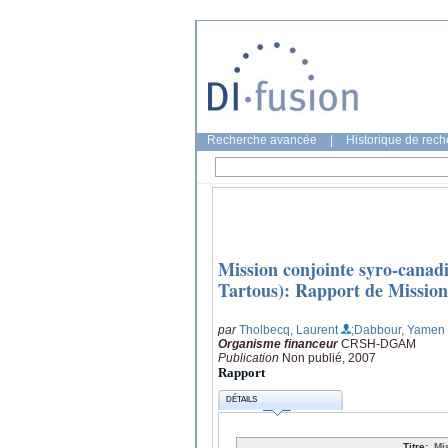
Recherche avancée
|
Historique de rec
Mission conjointe syro-cana
Tartous): Rapport de Mission
par
Tholbecq, Laurent
;Dabbour, Yamen
Organisme financeur
CRSH-DGAM
Publication
Non publié, 2007
Rapport
DÉTAILS
Titre:
Mi