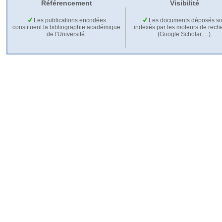
Référencement
Visibilité
Les publications encodées
Les documents déposés so
constituent la bibliographie académique
indexés par les moteurs de rech
de l'Université.
(Google Scholar,…).