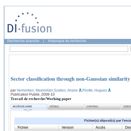
Recherche avancée
|
Historique de recherche
Sector classification through non-Gaussian similarity
par
Vermorken, Maximilian
;Szafarz, Ariane
;Pirotte, Hugues
Publication
Publié, 2008-10
Travail de recherche/Working paper
ACCÈS EN LIGNE
DÉTAILS
CONTENU
STATI
Fichier(s) déposé(s) par l'enc
Fichier
Version
Accès
Des