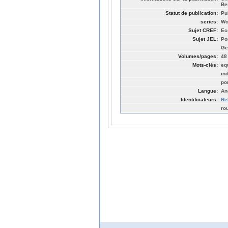
Be
Statut de publication:
Pu
series:
Wo
Sujet CREF:
Ec
Sujet JEL:
Po
Ge
Volumes/pages:
48
Mots-clés:
eq
in
po
Langue:
An
Identificateurs:
Re
ro