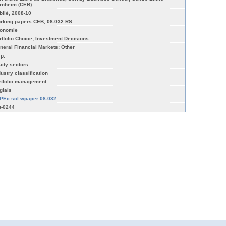
rnheim (CEB)
blié, 2008-10
rking papers CEB, 08-032.RS
onomie
rtfolio Choice; Investment Decisions
neral Financial Markets: Other
 p.
uity sectors
dustry classification
rtfolio management
glais
PEc:sol:wpaper:08-032
u-0244