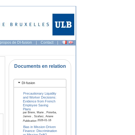
propos de DI-fusion
|
Contact
|
Documents en relation
DI-fusion
Precautionary Liquidity
and Worker Decisions:
Evidence from French
Employee Saving
Plans
par Briere, Marie , Poterba,
James , Szafarz, Ariane
2026-01-16
Publication
Bias in Mission-Driven
Finance: Discrimination
or Mission Drift?