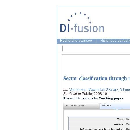
Recherche avancée
|
Historique de rec
Sector classification through
par
Vermorken, Maximilian
;Szafarz, Ariane
Publication
Publié, 2008-10
Travail de recherche/Working paper
ACCÈS EN LIGNE
DÉTAILS
Titre:
Se
Auteur:
Ve
Informations sur la publication:
Un