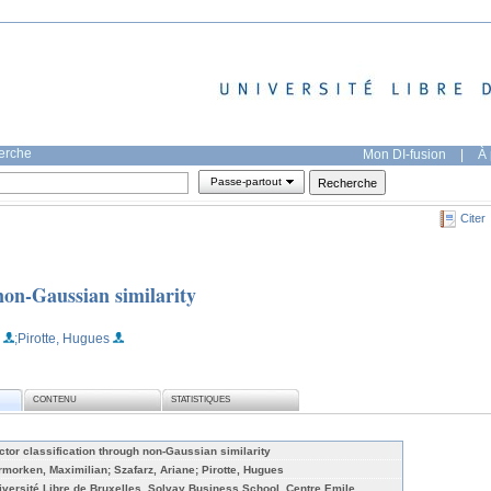
herche
Mon DI-fusion
|
À 
Passe-partout
Citer
 non-Gaussian similarity
;Pirotte, Hugues
CONTENU
STATISTIQUES
ctor classification through non-Gaussian similarity
rmorken, Maximilian; Szafarz, Ariane; Pirotte, Hugues
iversité Libre de Bruxelles, Solvay Business School, Centre Emile