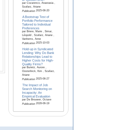
par Cozarenco, Anastasia ,
Szafarz, Ariane
2025-06-20
Publication
A Bootstrap Test of
Portfolio Performance
Tailored to Individual
Preferences
par Briere, Marie , Simar,
Léopold , Szafarz, Ariane ,
Vanhems, Anne
2025-10-03
Publication
Hold-up in Syndicated
Lending: Why Do Bank
Relationships Lead to
Higher Costs for High-
Quality Firms?
par Burietz, Aurore ,
Oosterlinck, Kim , Szafarz,
Ariane
2025-06-27
Publication
The Impact of Job
Search Monitoring on
Incapacity: An
Empirical Evaluation
par De Brouwer, Octave
2028-06-19
Publication