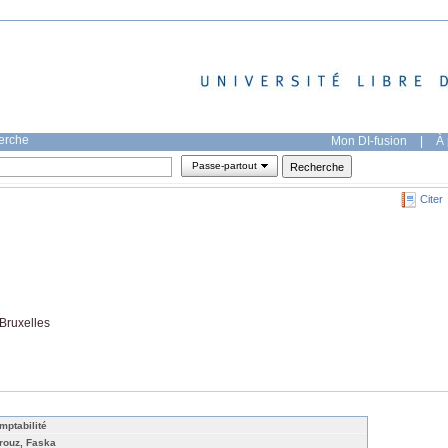
herche
Mon DI-fusion
|
À 
Passe-partout
Citer
 Bruxelles
mptabilité
rouz, Faska