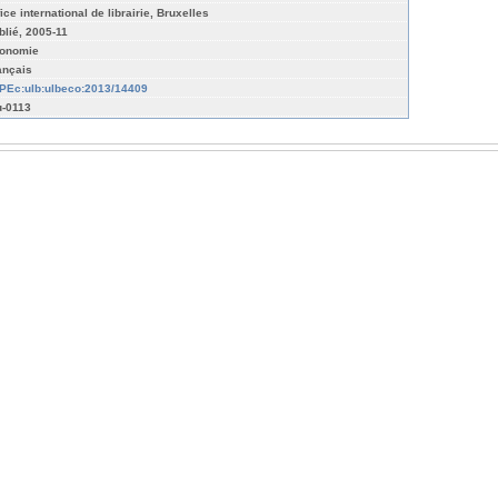
ice international de librairie, Bruxelles
blié, 2005-11
onomie
ançais
PEc:ulb:ulbeco:2013/14409
u-0113