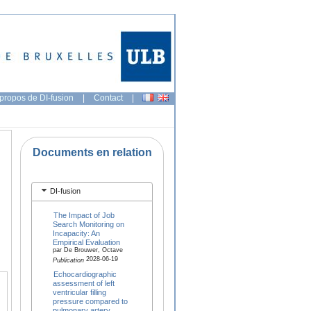
propos de DI-fusion
|
Contact
|
Documents en relation
DI-fusion
The Impact of Job
Search Monitoring on
Incapacity: An
Empirical Evaluation
par De Brouwer, Octave
2028-06-19
Publication
Echocardiographic
assessment of left
ventricular filling
pressure compared to
pulmonary artery