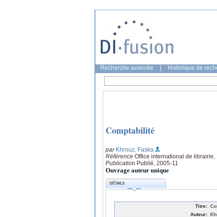
Recherche avancée
|
Historique de rec
Comptabilité
par
Khrouz, Faska
Référence
Office international de librairie,
Publication
Publié, 2005-11
Ouvrage auteur unique
DÉTAILS
Titre:
Co
Auteur:
Kh