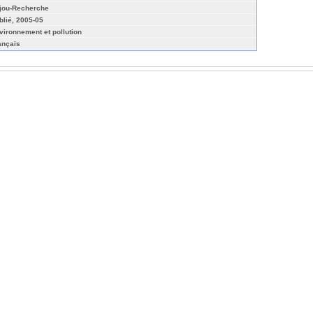
jou-Recherche
blié, 2005-05
vironnement et pollution
ançais