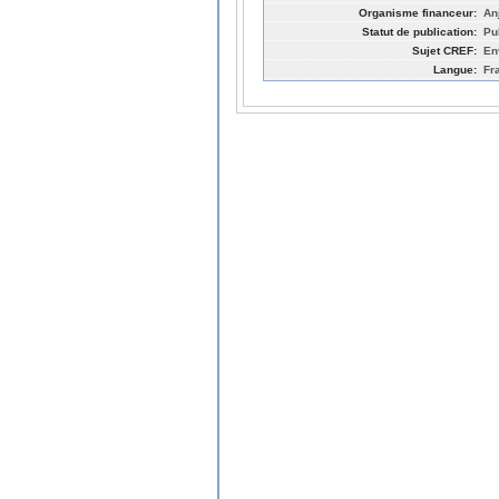
Organisme financeur:
An
Statut de publication:
Pu
Sujet CREF:
En
Langue:
Fr