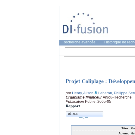
Recherche avancée
|
Historique de rec
Projet Coliplage : Développe
par
Henry, Alison
;Lebaron, Philippe
;Ser
Organisme financeur
Anjou-Recherche
Publication
Publié, 2005-05
Rapport
DÉTAILS
Titre:
Pr
Auteur:
He