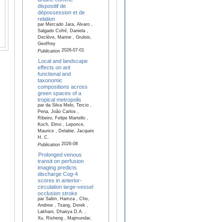
dispositif de
dépossession et de
relation
par Mercado Jara, Alvaro ,
Salgado Cofré, Daniela ,
Declève, Marine , Grulois,
Geoffrey
2026-07-01
Publication
Local and landscape
effects on ant
functional and
taxonomic
compositions across
green spaces of a
tropical metropolis
par da Silva Melo, Tercio ,
Pena, João Carlos ,
Ribeiro, Felipe Martello ,
Koch, Elmo , Leponce,
Maurice , Delabie, Jacques
H. C.
2026-08
Publication
Prolonged venous
transit on perfusion
imaging predicts
discharge Cog-4
scores in anterior-
circulation large-vessel
occlusion stroke
par Salim, Hamza , Cho,
Andrew , Tsang, Derek ,
Lakhani, Dhairya D.A. ,
Xu, Risheng , Majmundar,