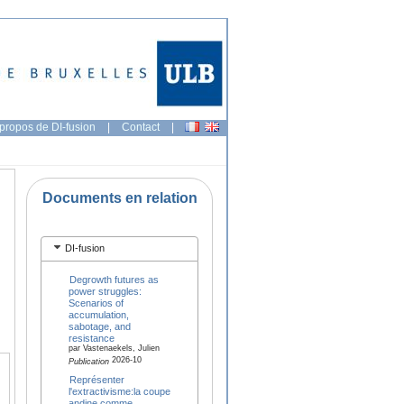
propos de DI-fusion
|
Contact
|
Documents en relation
DI-fusion
Degrowth futures as
power struggles:
Scenarios of
accumulation,
sabotage, and
resistance
par Vastenaekels, Julien
2026-10
Publication
Représenter
l'extractivisme:la coupe
andine comme