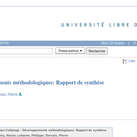
herche
Mon DI-fusion
|
À 
Passe-partout
Citer
ments méthodologiques: Rapport de synthèse
vais, Pierre
ojet Coliplage : Développements méthodologiques: Rapport de synthèse
nry, Alison; Lebaron, Philippe; Servais, Pierre