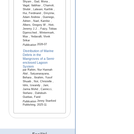
Shyam , Gad, Mona ,
Vagal, Vaibhav , Chamoli,
Shobit , Lalwani, Karthik ,
Hui, Ferdinand , Dmytriw,
Adam Andrew , Guenego,
Adrien , Nael, Kambiz ,
Albers, Gregory W , Heit,
Jeremy J.J. , Faizy, Tobias
Djamsched , Wintermark,
Max , Yedavalli, Vivek
Srikar
2026-07
Publication
Distribution of Marine
Debris in the
Mangroves of a Semi-
enclosed Lagoon
System
par Rahim, Nur Hannah
Abd , Satyanarayana,
Behara , Ibrahim, Yusof
Shuaib , Not, Christelle ,
Idris, Izwandy , Jani,
Jarina Mohd , Cannicci,
Stefano , Dahdouh-
Guebas, Farid
Jenny Stanford
Publication
Publishing, 2025-11