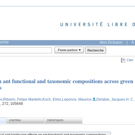
herche
Mon DI-fusion
|
À 
Passe-partout
Citer
n ant functional and taxonomic compositions across green
s
os
;Ribeiro, Felipe Martello
;Koch, Elmo
;Leponce, Maurice
;Delabie, Jacques H. C.
, 272, 105648
CONTENU
STATISTIQUES
cal and landscape effects on ant functional and taxonomic compositions