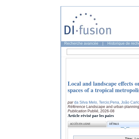
Recherche avancée
|
Historique de rec
Local and landscape effects o
spaces of a tropical metropoli
par
da Silva Melo, Tercio
;Pena, João Carl
Référence
Landscape and urban planning
Publication
Publié, 2026-08
Article révisé par les pairs
ACCÈS EN LIGNE
DÉTAILS
Titre:
Lo