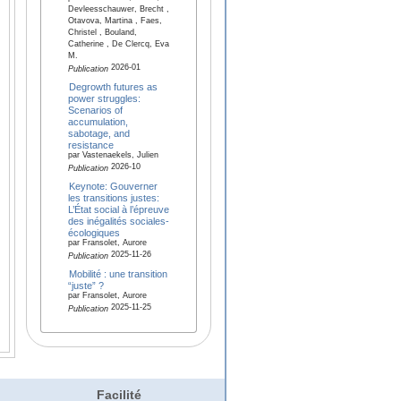
Devleesschauwer, Brecht ,
Otavova, Martina , Faes,
Christel , Bouland,
Catherine , De Clercq, Eva
M.
2026-01
Publication
Degrowth futures as
power struggles:
Scenarios of
accumulation,
sabotage, and
resistance
par Vastenaekels, Julien
2026-10
Publication
Keynote: Gouverner
les transitions justes:
L’État social à l’épreuve
des inégalités sociales-
écologiques
par Fransolet, Aurore
2025-11-26
Publication
Mobilité : une transition
“juste” ?
par Fransolet, Aurore
2025-11-25
Publication
Facilité