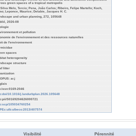
ross green spaces of a tropical metropolis
 Silva Melo, Tercio; Pena, João Carlos; Ribeiro, Felipe Martello; Koch,
mo; Leponce, Maurice; Delabie, Jacques H. C.
ndscape and urban planning, 272, 105648
blié, 2026-08
ologie
vironnement et pollution
onomie de l'environnement et des ressources naturelles
oit de l'environnement
rmicidae
een spaces
bitat heterogeneity
ndscape structure
f litter
banization
OPUS: ar.j
glais
n:issn:0169-2046
fo:doi/10.1016/j.landurbplan.2026.105648
fo:pii/S0169204626000721
fo:scp/105034760254
PEc:ulb:ulbeco:2013/407574
Visibilité
Pérennité