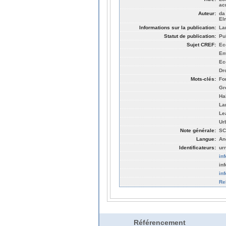
ac
Auteur:
da
El
Informations sur la publication:
La
Statut de publication:
Pu
Sujet CREF:
Ec
En
Ec
Dr
Mots-clés:
Fo
Gr
Ha
La
Lea
Ur
Note générale:
SC
Langue:
An
Identificateurs:
ur
in
in
in
Re
Référencement