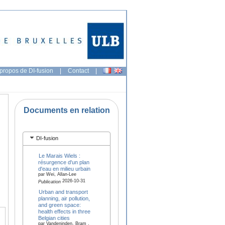
propos de DI-fusion
|
Contact
|
Documents en relation
DI-fusion
Le Marais Wiels :
résurgence d'un plan
d'eau en milieu urbain
par Wei, Allan-Lee
2026-10-31
Publication
Urban and transport
planning, air pollution,
and green space:
health effects in three
Belgian cities
par Vandeninden, Bram ,