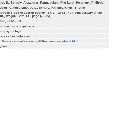
ici, R.; Borbely, Alexander; Parmeggiani, Pier Luigi; Peigneux, Philippe
ssetti, Claudio Lino A C.L.; Schultz, Hartmut; Knobl, Brigitte
ropean Sleep Research Society (1972 – 2012). 40th Anniversary of the
RS, Wegon, Bern, CH, page (23-26)
blié, 2012-09-01
urosciences cognitives
uropsychologie
iences biomédicales
tp://www.esrs.eu/esrs/esrs-40th-anniversary-book.html
glais