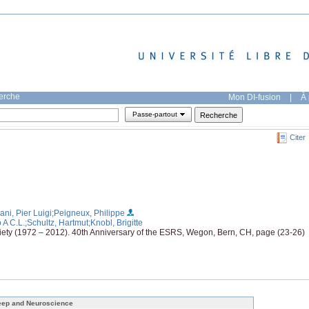
herche
Mon DI-fusion
|
À 
Passe-partout
Citer
ni, Pier Luigi
;Peigneux, Philippe
 A C.L.
;Schultz, Hartmut
;Knobl, Brigitte
ty (1972 – 2012). 40th Anniversary of the ESRS, Wegon, Bern, CH, page (23-26)
eep and Neuroscience