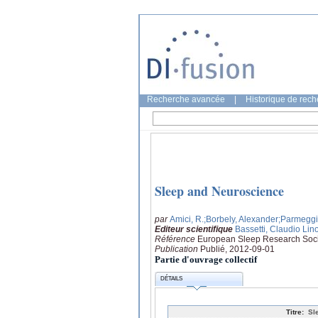
Recherche avancée
|
Historique de rec
Sleep and Neuroscience
par
Amici, R.
;Borbely, Alexander
;Parmeggia
Editeur scientifique
Bassetti, Claudio Lino
Référence
European Sleep Research Socie
Publication
Publié, 2012-09-01
Partie d'ouvrage collectif
DÉTAILS
Titre:
Sl