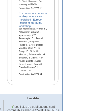
Di Stasi, Romain , De
Heering, Adélaïde
2026-03-14
Publication
The future of education
in sleep science and
medicine in Europe:
Report of an ESRS
workshop.
par McNicholas, Walter T ,
Arnardottir, Erna-Sif ,
Vyazovskiy, V V ,
Pevernagie, D , Penzel,
Thomas , Peigneux,
Philippe , Grote, Ludger ,
Van Der Werf, Y , de
Jongh, F , Schmidt,
Marcus , Adamantidis, M ,
Sekaran, S , Biller, A M ,
Knobl, Brigitte , Luppi,
Pierre-Hervé , Bassetti,
Claudio Lino A C.L. ,
Paunio, Tiina
2025-02-01
Publication
Facilité
Les listes de publications sont
u
compatibles avec le CV-ULB, le FNRS