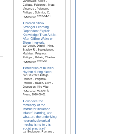
Vandewalle, Gilles ,
Collette, Fabienne , Muto,
Vincenzo , Peigneux,
Philippe , Schmidt, C.
2026-04-01
Publication
Children Show
Stronger Learning-
Dependent Explicit
Knowledge Than Adults
After Offline Wake or
Sleep Intervals.
par Voisin, Dimitri , King,
Bradley R , Bourguignon,
Mathieu , Peigneux,
Philippe , Urbain, Charline
2026-06
Publication
Perception of musical
rhythm during sleep
par Sifuentes-Ortega,
Rebeca , Peigneux,
Philippe , Rasch, Björn ,
Jespersen, Kira Vibe
Academic
Publication
Press, 2026-06-01
How does the
familiarity of the
instructor influence
infants’ learning, and
what are the underlying
neurophysiological
mechanisms to this
social practice?
par Boulanger, Romane ,