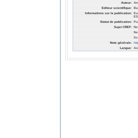
Auteur:
Am
Editeur scientifique:
Ba
Informations sur la publication:
Eu
ES
Statut de publication:
Pu
Sujet CREF:
Ne
Ne
Sc
Note générale:
ht
Langue:
An