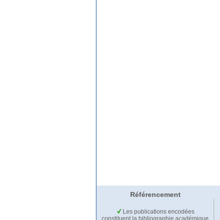
Référencement
Les publications encodées
constituent la bibliographie académique