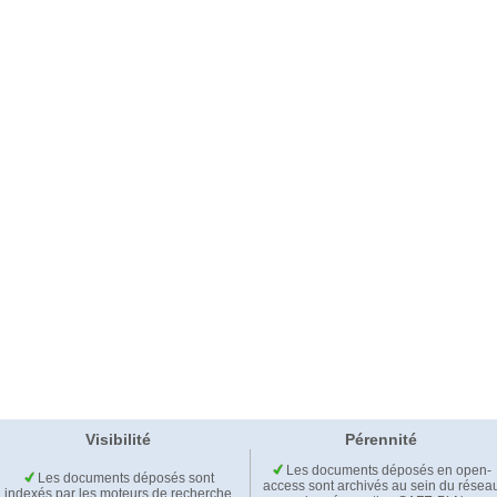
Visibilité
Pérennité
Les documents déposés en open-
Les documents déposés sont
access sont archivés au sein du résea
indexés par les moteurs de recherche