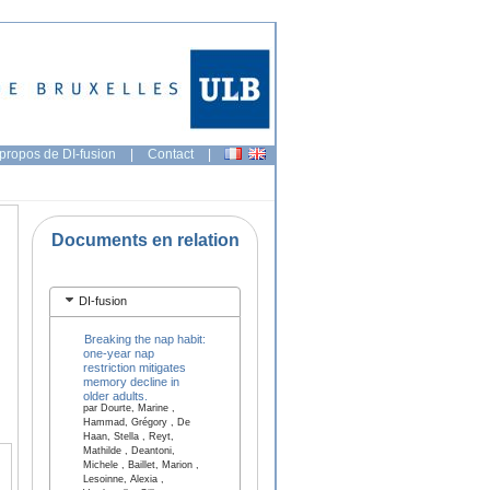
propos de DI-fusion
|
Contact
|
Documents en relation
DI-fusion
Breaking the nap habit:
one-year nap
restriction mitigates
memory decline in
older adults.
par Dourte, Marine ,
Hammad, Grégory , De
Haan, Stella , Reyt,
Mathilde , Deantoni,
Michele , Baillet, Marion ,
Lesoinne, Alexia ,