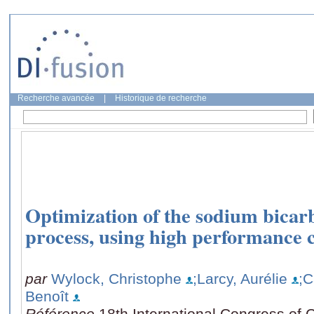
Recherche avancée
|
Historique de recherche
Optimization of the sodium bicar
process, using high performance
par
Wylock, Christophe
;Larcy, Aurélie
;C
Benoît
Référence
18th International Congress of