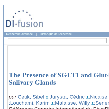
Recherche avancée
|
Historique de recherche
The Presence of SGLT1 and Glut
Salivary Glands
par
Cetik, Sibel
;Jurysta, Cédric
;Nicaise
;Louchami, Karim
;Malaisse, Willy
;Sener
Référence
Congrès International du PhysP