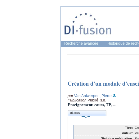
Recherche avancée
|
Historique de rec
Création d’un module d’ens
par
Van Antwerpen, Pierre
Publication
Publié, s.d.
Enseignement: cours, TP, ...
DÉTAILS
Titre:
Cr
Auteur:
Va
Statut de publication:
Pub