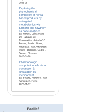
2026-06
Exploring the
phytochemical
complexity of herbal
based products by
untargeted
metabolomics with
turmeric and hawthorn
as case analyses
par Narcisi, Laura-Marie ,
De Radiguès de
Chennevière, Astrid ARC ,
Bourez, Axelle , Noret,
Nausicaa , Van Antwerpen,
Pierre , Delporte, Cédric ,
Souard, Florence
2026-04-28
Pharmacologie
computationnelle de la
conception à
l’évaluation du
médicament
par Souard, Florence , Van
Antwerpen, Pierre
2026-01-07
Facilité