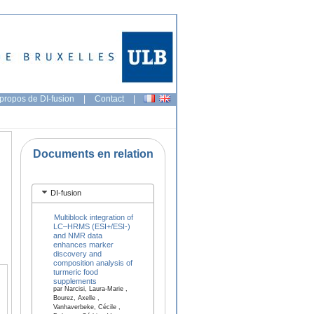
propos de DI-fusion
|
Contact
|
Documents en relation
DI-fusion
Multiblock integration of
LC–HRMS (ESI+/ESI-)
and NMR data
enhances marker
discovery and
composition analysis of
turmeric food
supplements
par Narcisi, Laura-Marie ,
Bourez, Axelle ,
Vanhaverbeke, Cécile ,