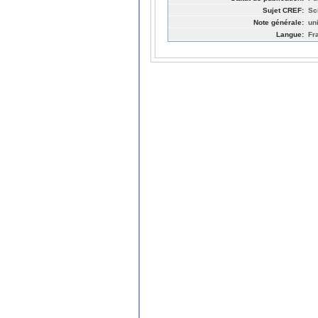
Sujet CREF:
Sc
Note générale:
uni
Langue:
Fr