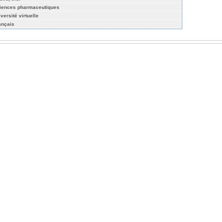
iences pharmaceutiques
versité virtuelle
ançais