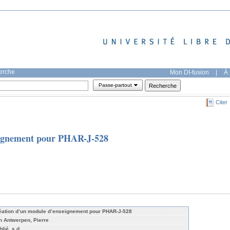
herche
Mon DI-fusion
|
À 
Passe-partout
Citer
eignement pour PHAR-J-528
éation d’un module d’enseignement pour PHAR-J-528
n Antwerpen, Pierre
lié, s.d.