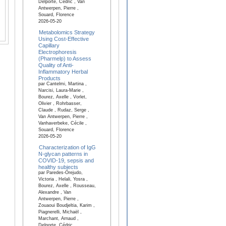
Delporte, Cédric , Van
Antwerpen, Pierre ,
Souard, Florence
2026-05-20
Metabolomics Strategy
Using Cost-Effective
Capillary
Electrophoresis
(Pharmelp) to Assess
Quality of Anti-
Inflammatory Herbal
Products
par Cantelmi, Martina ,
Narcisi, Laura-Marie ,
Bourez, Axelle , Vorlet,
Olivier , Rohrbasser,
Claude , Rudaz, Serge ,
Van Antwerpen, Pierre ,
Vanhaverbeke, Cécile ,
Souard, Florence
2026-05-20
Characterization of IgG
N-glycan patterns in
COVID-19, sepsis and
healthy subjects
par Paredes-Orejudo,
Victoria , Helali, Yosra ,
Bourez, Axelle , Rousseau,
Alexandre , Van
Antwerpen, Pierre ,
Zouaoui Boudjeltia, Karim ,
Piagnerelli, Michaël ,
Marchant, Arnaud ,
Delporte, Cédric