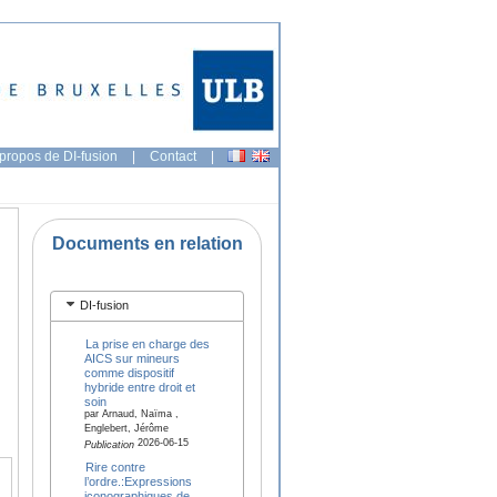
propos de DI-fusion
|
Contact
|
Documents en relation
DI-fusion
La prise en charge des
AICS sur mineurs
comme dispositif
hybride entre droit et
soin
par Arnaud, Naïma ,
Englebert, Jérôme
2026-06-15
Publication
Rire contre
l’ordre.:Expressions
iconographiques de