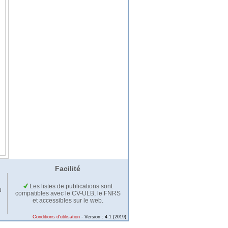
Facilité
Les listes de publications sont
u
compatibles avec le CV-ULB, le FNRS
et accessibles sur le web.
Conditions d'utilisation
- Version : 4.1 (2019)