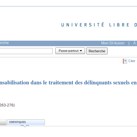
herche
Mon DI-fusion
|
À 
Passe-partout
Citer
nsabilisation dans le traitement des délinquants sexuels en
(263-276)
STATISTIQUES