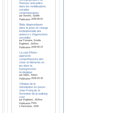
l’humour anti-police
dans les mobilisations
sociales
contemporaines
par Smeets, Sybille
2026-06-01
Publication
Biais diagnostiques
dans la prise en charge
institutionnelle des
auteur.e.s d’agressions
sexuelles
par Fontaine, Estelle ,
Englebert, Jérôme
2026-06-15
Publication
La zad d’Arlon :
approche
compréhensive des
choix et éléments en
jeu dans la
transgression
écologique
par Adam, Adrien
2026-03-18
Publication
Clinique de la
réinstitution en prison :
Jean-François et
l’invention de la walking
cure
par Englebert, Jérôme
Paris,
Publication
L'Harmattan, 2026