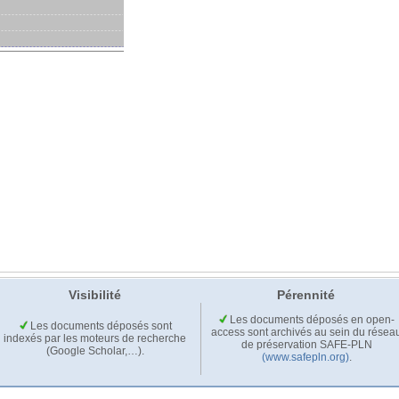
Visibilité
Pérennité
Les documents déposés en open-
Les documents déposés sont
access sont archivés au sein du résea
indexés par les moteurs de recherche
de préservation SAFE-PLN
(Google Scholar,…).
(www.safepln.org)
.