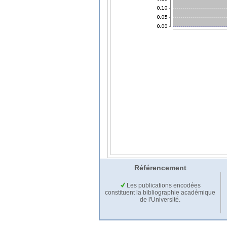
Référencement
Les publications encodées
constituent la bibliographie académique
de l'Université.