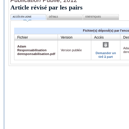
Article révisé par les pairs
ACCÈS EN LIGNE
DÉTAILS
STATISTIQUES
Fichier(s) déposé(s) par l'enc
Fichier
Version
Accès
Des
Adam
Ada
Responsabilisation
Version publiée
dere
Demander un
deresponsabilisation.pdf
tiré à part