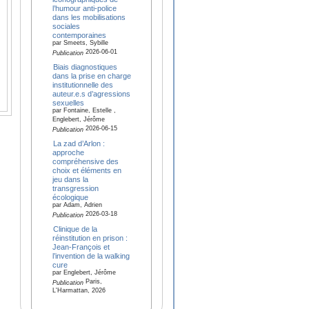
l’humour anti-police
dans les mobilisations
sociales
contemporaines
par Smeets, Sybille
2026-06-01
Publication
Biais diagnostiques
dans la prise en charge
institutionnelle des
auteur.e.s d’agressions
sexuelles
par Fontaine, Estelle ,
Englebert, Jérôme
2026-06-15
Publication
La zad d’Arlon :
approche
compréhensive des
choix et éléments en
jeu dans la
transgression
écologique
par Adam, Adrien
2026-03-18
Publication
Clinique de la
réinstitution en prison :
Jean-François et
l’invention de la walking
cure
par Englebert, Jérôme
Paris,
Publication
L'Harmattan, 2026