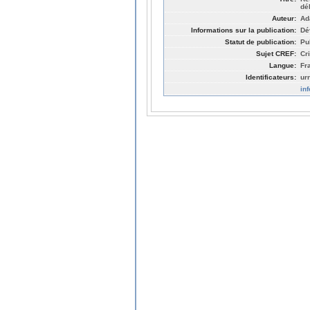
dé
Auteur:
Ad
Informations sur la publication:
Dé
Statut de publication:
Pu
Sujet CREF:
Cr
Langue:
Fr
Identificateurs:
ur
in