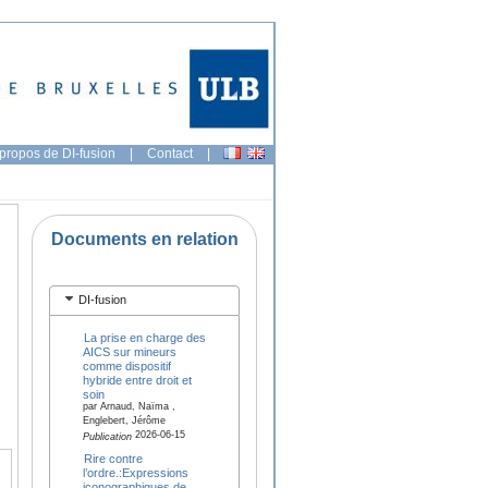
propos de DI-fusion
|
Contact
|
Documents en relation
DI-fusion
La prise en charge des
AICS sur mineurs
comme dispositif
hybride entre droit et
soin
par Arnaud, Naïma ,
Englebert, Jérôme
2026-06-15
Publication
Rire contre
l’ordre.:Expressions
iconographiques de