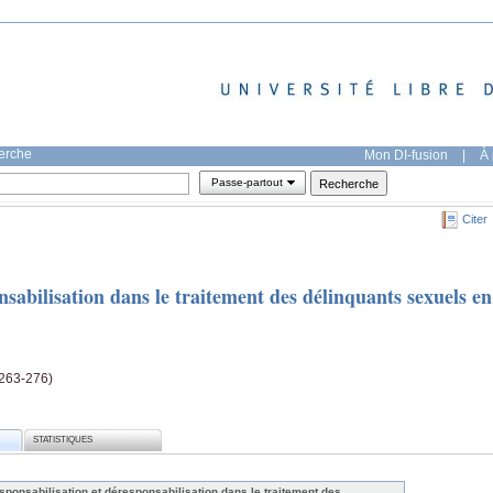
herche
Mon DI-fusion
|
À 
Passe-partout
Citer
nsabilisation dans le traitement des délinquants sexuels en
(263-276)
STATISTIQUES
sponsabilisation et déresponsabilisation dans le traitement des