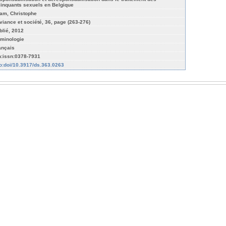
linquants sexuels en Belgique
am, Christophe
viance et société, 36, page (263-276)
blié, 2012
iminologie
ançais
n:issn:0378-7931
fo:doi/10.3917/ds.363.0263