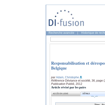
Recherche avancée
|
Historique de rec
Responsabilisation et dérespo
Belgique
par
Adam, Christophe
Référence
Déviance et société, 36, page 
Publication
Publié, 2012
Article révisé par les pairs
ACCÈS EN LIGNE
DÉTAILS
Titre:
Re