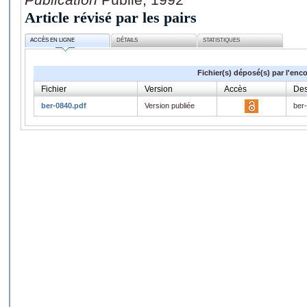
Article révisé par les pairs
ACCÈS EN LIGNE
DÉTAILS
STATISTIQUES
Fichier(s) déposé(s) par l'enc
Fichier
Version
Accès
Des
ber-0840.pdf
Version publiée
ber