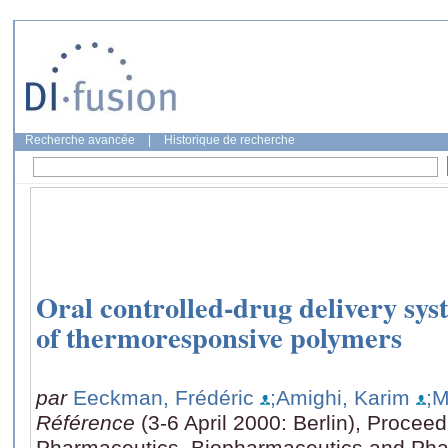
Recherche avancée
|
Historique de recherche
Oral controlled-drug delivery sys
of thermoresponsive polymers
par
Eeckman, Frédéric
;Amighi, Karim
;M
Référence
(3-6 April 2000: Berlin), Proce
Pharmaceutics, Biopharmaceutics and Pha