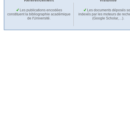
Référencement
Visibilité
Les publications encodées
Les documents déposés so
constituent la bibliographie académique
indexés par les moteurs de rech
de l'Université.
(Google Scholar,…).