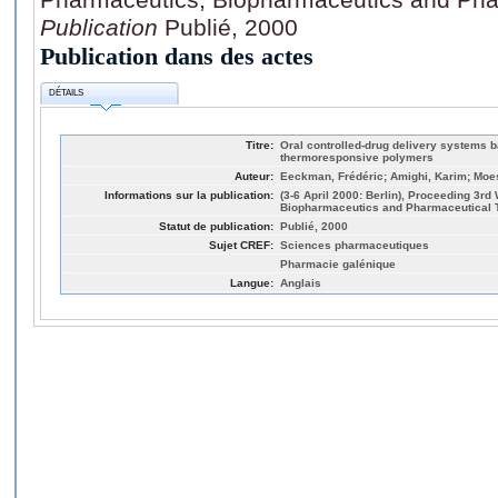
Publication
Publié, 2000
Publication dans des actes
DÉTAILS
Titre:
Oral controlled-drug delivery systems b
thermoresponsive polymers
Auteur:
Eeckman, Frédéric; Amighi, Karim; Moe
Informations sur la publication:
(3-6 April 2000: Berlin), Proceeding 3r
Biopharmaceutics and Pharmaceutical 
Statut de publication:
Publié, 2000
Sujet CREF:
Sciences pharmaceutiques
Pharmacie galénique
Langue:
Anglais