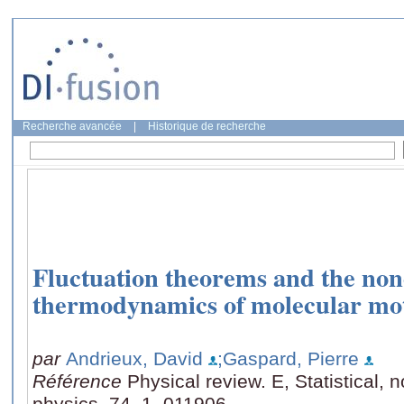
Recherche avancée
|
Historique de recherche
Fluctuation theorems and the no
thermodynamics of molecular mo
par
Andrieux, David
;Gaspard, Pierre
Référence
Physical review. E, Statistical, 
physics, 74, 1, 011906