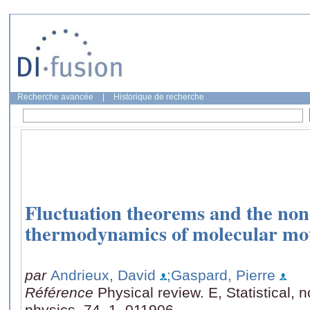
Recherche avancée
|
Historique de recherche
Fluctuation theorems and the no
thermodynamics of molecular mo
par
Andrieux, David
;Gaspard, Pierre
Référence
Physical review. E, Statistical, 
physics, 74, 1, 011906