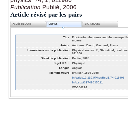
Publication
Publié, 2006
Article révisé par les pairs
ACCÈS EN LIGNE
DÉTAILS
STATISTIQUES
Titre:
Fluctuation theorems and the nonequil
motors
Auteur:
Andrieux, David; Gaspard, Pierre
Informations sur la publication:
Physical review. E, Statistical, nonlinea
011906
Statut de publication:
Publié, 2006
Sujet CREF:
Physique
Langue:
Anglais
Identificateurs:
urn:issn:1539-3755
info:doi/10.1103/PhysRevE.74.011906
info:scp/33749035021
VX-004274