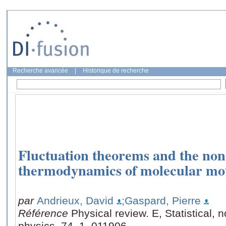
Recherche avancée
|
Historique de recherche
Fluctuation theorems and the no
thermodynamics of molecular mo
par
Andrieux, David
;Gaspard, Pierre
Référence
Physical review. E, Statistical, 
physics, 74, 1, 011906