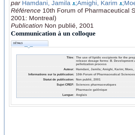
par
Hamdani, Jamila
;Amighi, Karim
;Moe
Référence
10th Forum of Pharmaceutical 
2001: Montreal)
Publication
Non publié, 2001
Communication à un colloque
DÉTAILS
Titre:
The use of lipidic excipients for the pre
release dosage forms: B. Development a
pelletization process
Auteur:
Hamdani, Jamila; Amighi, Karim; Moes,
Informations sur la publication:
10th Forum of Pharmaceutical Sciences
Statut de publication:
Non publié, 2001
Sujet CREF:
Sciences pharmaceutiques
Pharmacie galénique
Langue:
Anglais