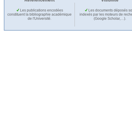
Référencement
Visibilité
Les publications encodées
Les documents déposés so
constituent la bibliographie académique
indexés par les moteurs de rech
de l'Université.
(Google Scholar,…).