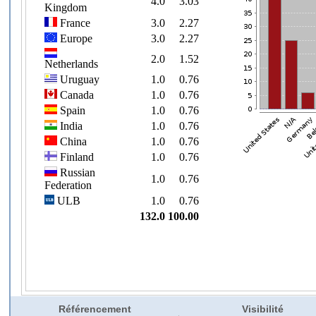
Référencement
Visibilité