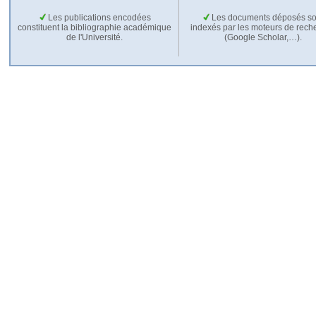
Les publications encodées
Les documents déposés so
constituent la bibliographie académique
indexés par les moteurs de rech
de l'Université.
(Google Scholar,…).