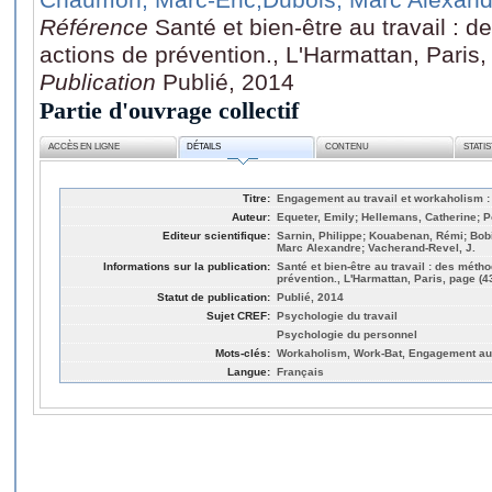
Référence
Santé et bien-être au travail :
actions de prévention., L'Harmattan, Paris,
Publication
Publié, 2014
Partie d'ouvrage collectif
ACCÈS EN LIGNE
DÉTAILS
CONTENU
STATI
Titre:
Engagement au travail et workaholism : 
Auteur:
Equeter, Emily; Hellemans, Catherine; P
Editeur scientifique:
Sarnin, Philippe; Kouabenan, Rémi; Bob
Marc Alexandre; Vacherand-Revel, J.
Informations sur la publication:
Santé et bien-être au travail : des méth
prévention., L'Harmattan, Paris, page (4
Statut de publication:
Publié, 2014
Sujet CREF:
Psychologie du travail
Psychologie du personnel
Mots-clés:
Workaholism, Work-Bat, Engagement au
Langue:
Français