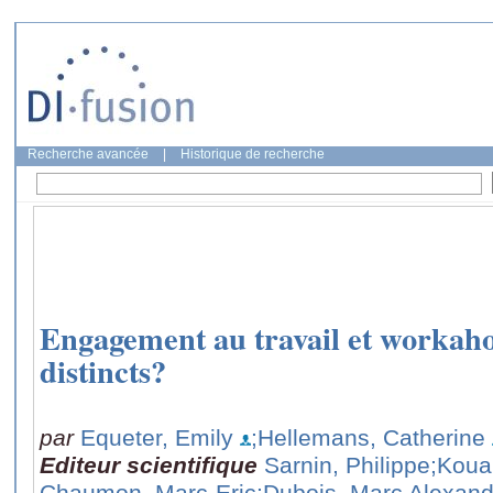
Recherche avancée
|
Historique de recherche
Engagement au travail et workahol
distincts?
par
Equeter, Emily
;Hellemans, Catherine
Editeur scientifique
Sarnin, Philippe
;Koua
Chaumon, Marc-Eric
;Dubois, Marc Alexand