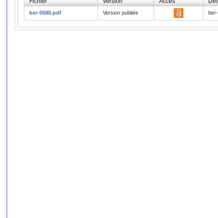
Fichier
Version
Accès
Des
ber-0580.pdf
Version publiée
ber