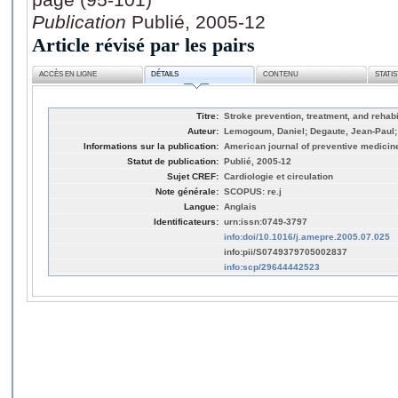
Publication
Publié, 2005-12
Article révisé par les pairs
ACCÈS EN LIGNE
DÉTAILS
CONTENU
STATI
Titre:
Stroke prevention, treatment, and rehabi
Auteur:
Lemogoum, Daniel; Degaute, Jean-Paul;
Informations sur la publication:
American journal of preventive medicine
Statut de publication:
Publié, 2005-12
Sujet CREF:
Cardiologie et circulation
Note générale:
SCOPUS: re.j
Langue:
Anglais
Identificateurs:
urn:issn:0749-3797
info:doi/10.1016/j.amepre.2005.07.025
info:pii/S0749379705002837
info:scp/29644442523