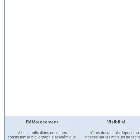
Référencement
Visibilité
Les publications encodées
Les documents déposés so
constituent la bibliographie académique
indexés par les moteurs de rech