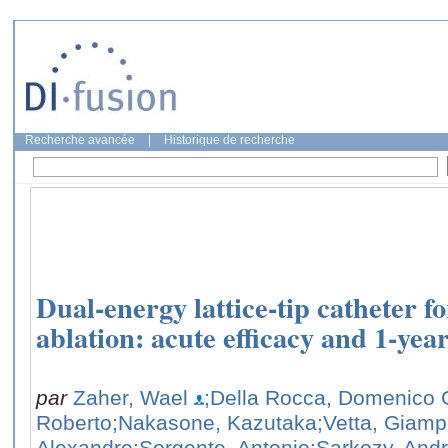
Recherche avancée
|
Historique de recherche
Dual-energy lattice-tip catheter fo
ablation: acute efficacy and 1-ye
par
Zaher, Wael
;Della Rocca, Domenico 
Roberto
;Nakasone, Kazutaka
;Vetta, Giamp
Alexandre
;Sorgente, Antonio
;Sarkozy, And