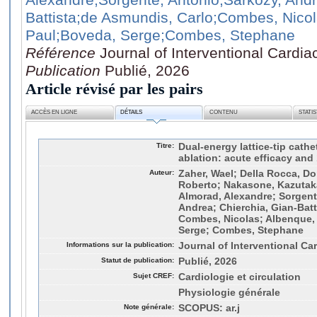
Battista
;de Asmundis, Carlo
;Combes, Nico
Paul
;Boveda, Serge
;Combes, Stephane
Référence
Journal of Interventional Cardia
Publication
Publié, 2026
Article révisé par les pairs
ACCÈS EN LIGNE
DÉTAILS
CONTENU
STATI
Titre:
Dual-energy lattice-tip cathet
ablation: acute efficacy an
Auteur:
Zaher, Wael; Della Rocca, D
Roberto; Nakasone, Kazutaka
Almorad, Alexandre; Sorgent
Andrea; Chierchia, Gian-Batt
Combes, Nicolas; Albenque,
Serge; Combes, Stephane
Informations sur la publication:
Journal of Interventional Ca
Statut de publication:
Publié, 2026
Sujet CREF:
Cardiologie et circulation
Physiologie générale
Note générale:
SCOPUS: ar.j