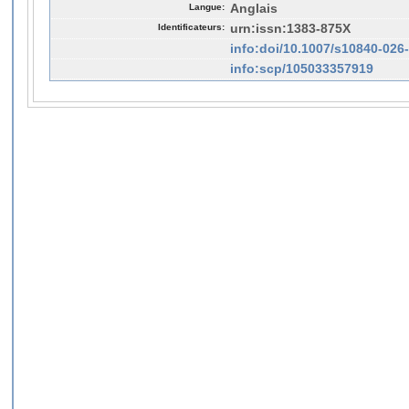
Langue:
Anglais
Identificateurs:
urn:issn:1383-875X
info:doi/10.1007/s10840-026
info:scp/105033357919