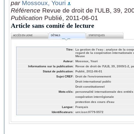
par
Mossoux, Youri
Référence
Revue de droit de l'ULB, 39, 20
Publication
Publié, 2011-06-01
Article sans comité de lecture
ACCÈS EN LIGNE
DÉTAILS
STATISTIQUES
Titre:
La gestion de l’eau : analyse de la coop
regard de la coopération internationale 
Meuse
Auteur:
Mossoux, Youri
Informations sur la publication:
Revue de droit de l'ULB, 39, 2009/1-2, p
Statut de publication:
Publié, 2011-06-01
Sujet CREF:
Droit de l'environnement
Droit international public
Droit constitutionnel
Mots-clés:
personnalité internationnale des entités
coopération interrégionale
protection des cours d'eau
Langue:
Français
Identificateurs:
urn:issn:0779-5572