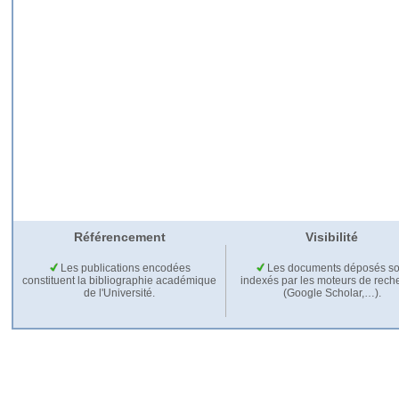
Référencement
Visibilité
Les publications encodées
Les documents déposés so
constituent la bibliographie académique
indexés par les moteurs de rech
de l'Université.
(Google Scholar,…).