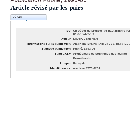
Article révisé par les pairs
DÉTAILS
Titre:
Un trésor de bronzes du Haut-Empire ro
belge (Givry ?)
Auteur:
Doyen, Jean-Marc
Informations sur la publication:
Amphora (Braine-l'Alleud), 70, page (26-
Statut de publication:
Publié, 1993-06
Sujet CREF:
Archéologie et techniques des fouilles
Protohistoire
Langue:
Français
Identificateurs:
urn:issn:0778-4287