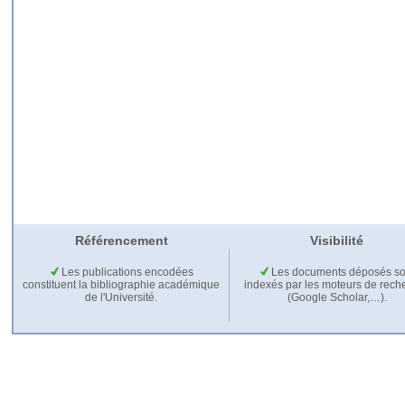
Référencement
Visibilité
Les publications encodées
Les documents déposés so
constituent la bibliographie académique
indexés par les moteurs de rech
de l'Université.
(Google Scholar,…).