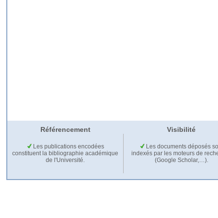
Référencement
Visibilité
Les publications encodées
Les documents déposés so
constituent la bibliographie académique
indexés par les moteurs de rech
de l'Université.
(Google Scholar,…).