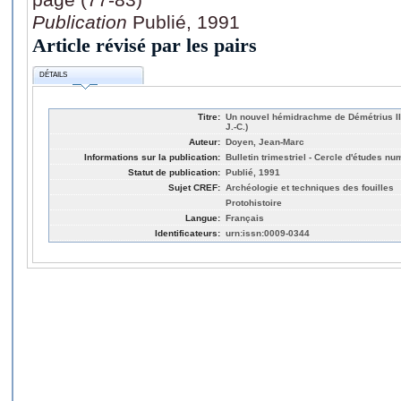
Publication
Publié, 1991
Article révisé par les pairs
DÉTAILS
Titre:
Un nouvel hémidrachme de Démétrius II 
J.-C.)
Auteur:
Doyen, Jean-Marc
Informations sur la publication:
Bulletin trimestriel - Cercle d'études n
Statut de publication:
Publié, 1991
Sujet CREF:
Archéologie et techniques des fouilles
Protohistoire
Langue:
Français
Identificateurs:
urn:issn:0009-0344