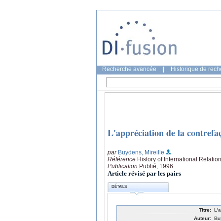
Recherche avancée
|
Historique de rec
L'appréciation de la contrefa
par
Buydens, Mireille
Référence
History of International Relatio
Publication
Publié, 1996
Article révisé par les pairs
DÉTAILS
Titre:
L'
Auteur:
Bu