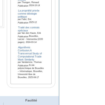
par Thungen, Renaud
2024-10-14
Publication
La propriété privée
comme idéologie
politique
par Fabri, Eric
2025-12
Publication
Traité des contrats
spéciaux
par Van den Haute, Erik
Bruxelles,
Publication
Larcier - Intersentia (2220
pages), 2024-03-14
Algorithmic
Confusion:A
Transversal Study of
Computational Trade
Mark Similarity
par Vandamme, Thomas
Ecole
Publication
polytechnique de Bruxelles
– Informatique, Bruxelles,
Université libre de
Bruxelles, 2025-04-17
Facilité