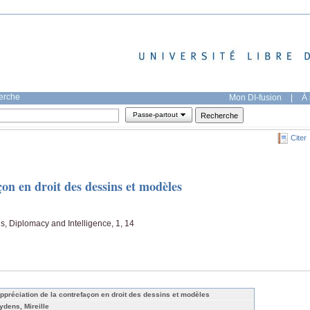
herche
Mon DI-fusion
|
À 
Passe-partout
Citer
çon en droit des dessins et modèles
ns, Diplomacy and Intelligence, 1, 14
appréciation de la contrefaçon en droit des dessins et modèles
ydens, Mireille