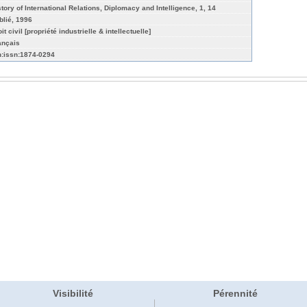
story of International Relations, Diplomacy and Intelligence, 1, 14
blié, 1996
it civil [propriété industrielle & intellectuelle]
ançais
n:issn:1874-0294
Visibilité
Pérennité