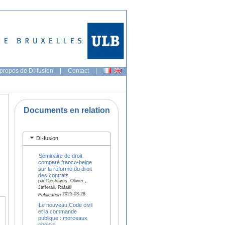
propos de DI-fusion
|
Contact
|
Documents en relation
DI-fusion
Séminaire de droit
comparé franco-belge
sur la réforme du droit
des contrats
par Deshayes, Olivier ,
Jafferali, Rafaël
2025-03-28
Publication
Le nouveau Code civil
et la commande
publique : morceaux
choisis