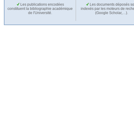
Les publications encodées
Les documents déposés so
constituent la bibliographie académique
indexés par les moteurs de rech
de l'Université.
(Google Scholar,…).