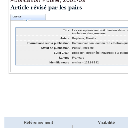
Article révisé par les pairs
DÉTAILS
Titre:
Les exceptions au droit d’auteur dans 
évolutions dangereuses
Auteur:
Buydens, Mireille
Informations sur la publication:
Communication, commerce électronique
Statut de publication:
Publié, 2001-09
Sujet CREF:
Droit civil [propriété industrielle & intell
Langue:
Français
Identificateurs:
urn:issn:1292-8682
Référencement
Visibilité