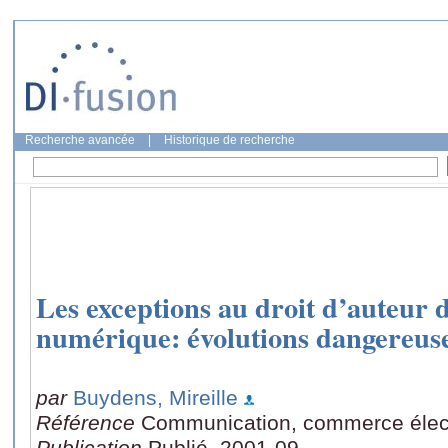
Recherche avancée
|
Historique de recherche
Les exceptions au droit d’auteur
numérique: évolutions dangereus
par
Buydens, Mireille
Référence
Communication, commerce élect
Publication
Publié, 2001-09