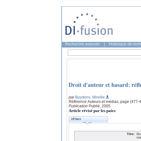
Recherche avancée
|
Historique de rec
Droit d'auteur et hasard: réfl
par
Buydens, Mireille
Référence
Auteurs et médias, page (477-
Publication
Publié, 2005
Article révisé par les pairs
DÉTAILS
Titre:
Dr
in