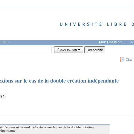
herche
Mon DI-fusion
|
À 
Passe-partout
Citer
exions sur le cas de la double création indépendante
484)
oit d'auteur et hasard: réflexions sur le cas de la double création
dépendante