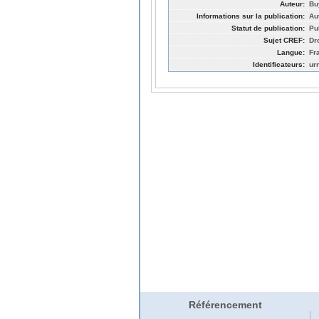
Auteur:
Bu
Informations sur la publication:
Au
Statut de publication:
Pu
Sujet CREF:
Dro
Langue:
Fr
Identificateurs:
ur
Référencement