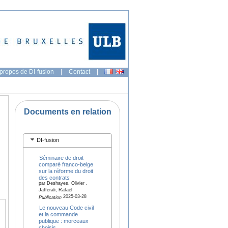
propos de DI-fusion
|
Contact
|
Documents en relation
DI-fusion
Séminaire de droit
comparé franco-belge
sur la réforme du droit
des contrats
par Deshayes, Olivier ,
Jafferali, Rafaël
2025-03-28
Publication
Le nouveau Code civil
et la commande
publique : morceaux
choisis