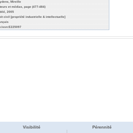
ydens, Mireille
teurs et médias, page (477-484)
blié, 2005
it civil [propriété industrielle & intellectuelle]
ançais
n:issn:E225097
Visibilité
Pérennité