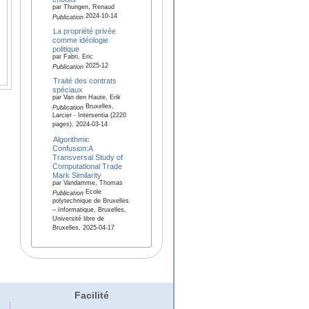
par Thungen, Renaud
2024-10-14
Publication
La propriété privée
comme idéologie
politique
par Fabri, Eric
2025-12
Publication
Traité des contrats
spéciaux
par Van den Haute, Erik
Bruxelles,
Publication
Larcier - Intersentia (2220
pages), 2024-03-14
Algorithmic
Confusion:A
Transversal Study of
Computational Trade
Mark Similarity
par Vandamme, Thomas
Ecole
Publication
polytechnique de Bruxelles
– Informatique, Bruxelles,
Université libre de
Bruxelles, 2025-04-17
Facilité