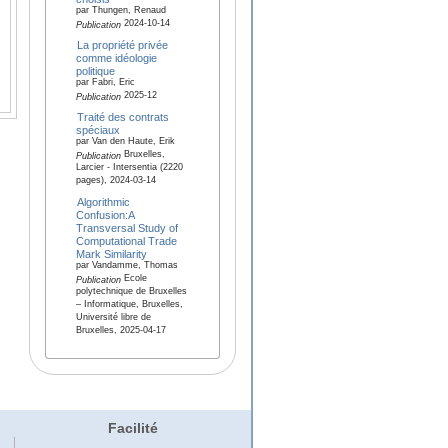
par Thungen, Renaud
2024-10-14
Publication
La propriété privée
comme idéologie
politique
par Fabri, Eric
2025-12
Publication
Traité des contrats
spéciaux
par Van den Haute, Erik
Bruxelles,
Publication
Larcier - Intersentia (2220
pages), 2024-03-14
Algorithmic
Confusion:A
Transversal Study of
Computational Trade
Mark Similarity
par Vandamme, Thomas
Ecole
Publication
polytechnique de Bruxelles
– Informatique, Bruxelles,
Université libre de
Bruxelles, 2025-04-17
Facilité