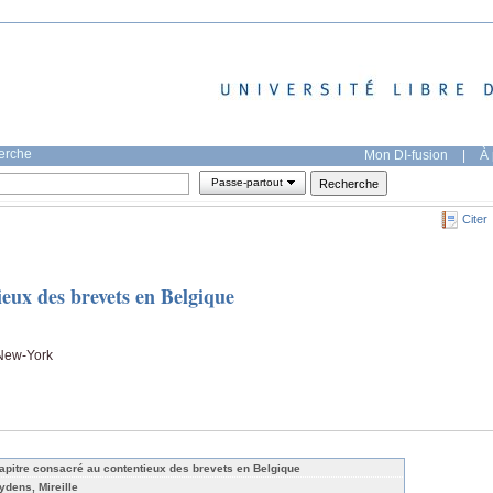
herche
Mon DI-fusion
|
À 
Passe-partout
Citer
eux des brevets en Belgique
, New-York
apitre consacré au contentieux des brevets en Belgique
ydens, Mireille