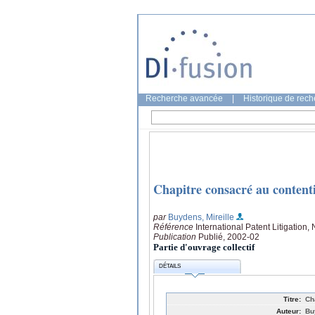
Recherche avancée
|
Historique de rec
Chapitre consacré au contenti
par
Buydens, Mireille
Référence
International Patent Litigation
Publication
Publié, 2002-02
Partie d'ouvrage collectif
DÉTAILS
Titre:
Ch
Auteur:
Bu