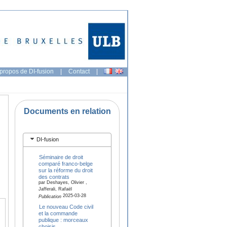
propos de DI-fusion
|
Contact
|
Documents en relation
DI-fusion
Séminaire de droit
comparé franco-belge
sur la réforme du droit
des contrats
par Deshayes, Olivier ,
Jafferali, Rafaël
2025-03-28
Publication
Le nouveau Code civil
et la commande
publique : morceaux
choisis