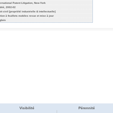
ternational Patent Litigation, New-York
blié, 2002-02
it civil [propriété industrielle & intellectuelle]
ition à feuillets mobiles revue et mise à jour
glais
Visibilité
Pérennité